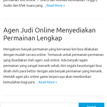
permainan slot online: 1. Grafis dan Animasi Berkualitas Tinggi 2.
Audio dan Efek Suara yang…
Read More »
Agen Judi Online Menyediakan
Permainan Lengkap
Mengakses banyak permainan yang bervariasi kini bisa dilakukan
dengan mudah secara online. Termasuk untuk permainan permainan
yang disediakan oleh agen Judi online. Ada banyak ragam
permainan yang sangat menarik sekali. Kini segala keuntungan bisa
diraih oleh para bettor dengan ada banyak permainan yang menarik.
Memilih agen pkv online game terpercaya akan memberikan
kemudahan bagi para…
Read More »
S