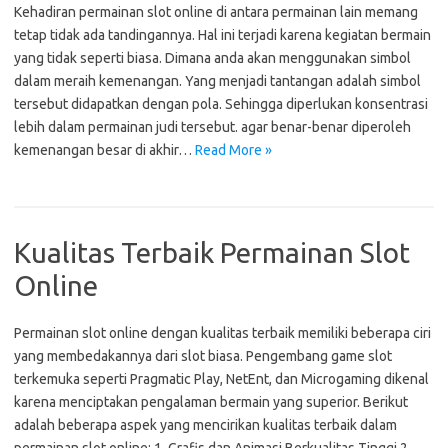
Kehadiran permainan slot online di antara permainan lain memang
tetap tidak ada tandingannya. Hal ini terjadi karena kegiatan bermain
yang tidak seperti biasa. Dimana anda akan menggunakan simbol
dalam meraih kemenangan. Yang menjadi tantangan adalah simbol
tersebut didapatkan dengan pola. Sehingga diperlukan konsentrasi
lebih dalam permainan judi tersebut. agar benar-benar diperoleh
kemenangan besar di akhir…
Read More »
Kualitas Terbaik Permainan Slot
Online
Permainan slot online dengan kualitas terbaik memiliki beberapa ciri
yang membedakannya dari slot biasa. Pengembang game slot
terkemuka seperti Pragmatic Play, NetEnt, dan Microgaming dikenal
karena menciptakan pengalaman bermain yang superior. Berikut
adalah beberapa aspek yang mencirikan kualitas terbaik dalam