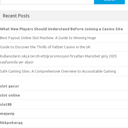
e
a
Recent Posts
r
c
What New Players Should Understand Before Joining a Casino Site
h
Best Payout Online Slot Machine: A Guide to Winning Huge
f
o
Guide to Discover the Thrills of Fatbet Casino in the UK
r
Kullanıcıların sıkça tercih ettiği promosyon fırsatları Mariobet giriş 2025
:
sayfasında yer alıyor
Safe Gaming Sites: A Comprehensive Overview to Accountable Gaming
slot gacor
slot online
slot88
mejavip
hkbpokerqq