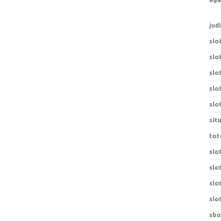
jud
slo
slo
slo
slo
slo
sit
tot
slo
slo
slo
slo
sbo