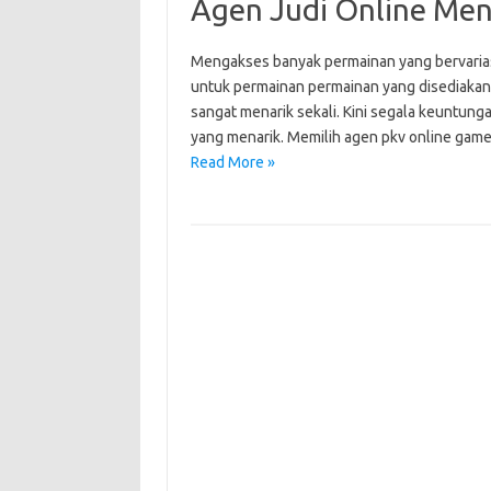
Agen Judi Online Me
Mengakses banyak permainan yang bervariasi
untuk permainan permainan yang disediakan
sangat menarik sekali. Kini segala keuntung
yang menarik. Memilih agen pkv online ga
Read More »