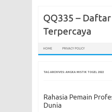
Skip
to
content
QQ335 – Daftar 
Terpercaya
HOME
PRIVACY POLICY
TAG ARCHIVES:
ANGKA MISTIK TOGEL 2022
Rahasia Pemain Profes
Dunia