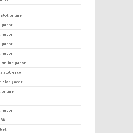
i slot online
t gacor
t gacor
t gacor
t gacor
t online gacor
us slot gacor
o slot gacor
t online
t
t gacor
t88
bet