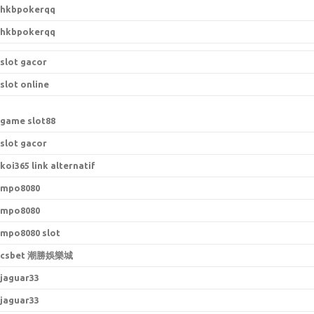
hkbpokerqq
hkbpokerqq
slot gacor
slot online
game slot88
slot gacor
koi365 link alternatif
mpo8080
mpo8080
mpo8080 slot
csbet 潮勝娛樂城
jaguar33
jaguar33