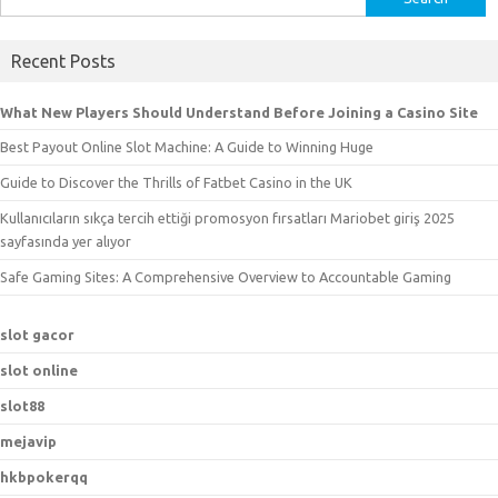
e
a
Recent Posts
r
c
What New Players Should Understand Before Joining a Casino Site
h
Best Payout Online Slot Machine: A Guide to Winning Huge
f
o
Guide to Discover the Thrills of Fatbet Casino in the UK
r
Kullanıcıların sıkça tercih ettiği promosyon fırsatları Mariobet giriş 2025
:
sayfasında yer alıyor
Safe Gaming Sites: A Comprehensive Overview to Accountable Gaming
slot gacor
slot online
slot88
mejavip
hkbpokerqq