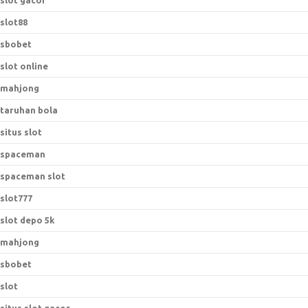
slot gacor
slot88
sbobet
slot online
mahjong
taruhan bola
situs slot
spaceman
spaceman slot
slot777
slot depo 5k
mahjong
sbobet
slot