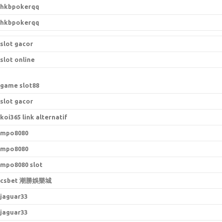
hkbpokerqq
hkbpokerqq
slot gacor
slot online
game slot88
slot gacor
koi365 link alternatif
mpo8080
mpo8080
mpo8080 slot
csbet 潮勝娛樂城
jaguar33
jaguar33