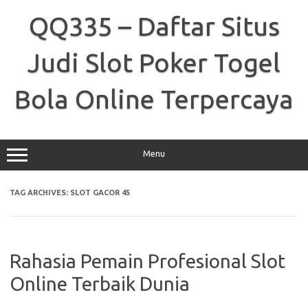
Skip
to
QQ335 – Daftar Situs
content
Judi Slot Poker Togel
Bola Online Terpercaya
Menu
TAG ARCHIVES:
SLOT GACOR 45
Rahasia Pemain Profesional Slot
Online Terbaik Dunia