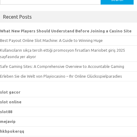
e
a
Recent Posts
r
c
What New Players Should Understand Before Joining a Casino Site
h
Best Payout Online Slot Machine: A Guide to Winning Huge
f
o
Kullanıcıların sıkça tercih ettiği promosyon fırsatları Mariobet giriş 2025
r
sayfasında yer alıyor
:
Safe Gaming Sites: A Comprehensive Overview to Accountable Gaming
Erleben Sie die Welt von Playiocasino – Ihr Online Glücksspielparadies
slot gacor
slot online
slot88
mejavip
hkbpokerqq