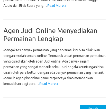
permainan slot online: 1. Grafis dan Animasi Berkualitas Tinggi 2.
Audio dan Efek Suara yang…
Read More »
Agen Judi Online Menyediakan
Permainan Lengkap
Mengakses banyak permainan yang bervariasi kini bisa dilakukan
dengan mudah secara online. Termasuk untuk permainan permainan
yang disediakan oleh agen Judi online. Ada banyak ragam
permainan yang sangat menarik sekali. Kini segala keuntungan bisa
diraih oleh para bettor dengan ada banyak permainan yang menarik.
Memilih agen pkv online game terpercaya akan memberikan
kemudahan bagi para…
Read More »
S