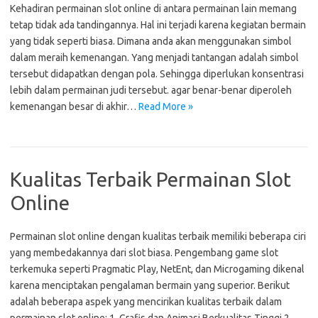
Kehadiran permainan slot online di antara permainan lain memang
tetap tidak ada tandingannya. Hal ini terjadi karena kegiatan bermain
yang tidak seperti biasa. Dimana anda akan menggunakan simbol
dalam meraih kemenangan. Yang menjadi tantangan adalah simbol
tersebut didapatkan dengan pola. Sehingga diperlukan konsentrasi
lebih dalam permainan judi tersebut. agar benar-benar diperoleh
kemenangan besar di akhir…
Read More »
Kualitas Terbaik Permainan Slot
Online
Permainan slot online dengan kualitas terbaik memiliki beberapa ciri
yang membedakannya dari slot biasa. Pengembang game slot
terkemuka seperti Pragmatic Play, NetEnt, dan Microgaming dikenal
karena menciptakan pengalaman bermain yang superior. Berikut
adalah beberapa aspek yang mencirikan kualitas terbaik dalam