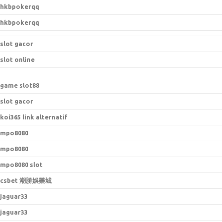
hkbpokerqq
hkbpokerqq
slot gacor
slot online
game slot88
slot gacor
koi365 link alternatif
mpo8080
mpo8080
mpo8080 slot
csbet 潮勝娛樂城
jaguar33
jaguar33