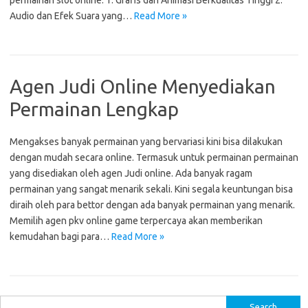
permainan slot online: 1. Grafis dan Animasi Berkualitas Tinggi 2.
Audio dan Efek Suara yang…
Read More »
Agen Judi Online Menyediakan
Permainan Lengkap
Mengakses banyak permainan yang bervariasi kini bisa dilakukan
dengan mudah secara online. Termasuk untuk permainan permainan
yang disediakan oleh agen Judi online. Ada banyak ragam
permainan yang sangat menarik sekali. Kini segala keuntungan bisa
diraih oleh para bettor dengan ada banyak permainan yang menarik.
Memilih agen pkv online game terpercaya akan memberikan
kemudahan bagi para…
Read More »
S