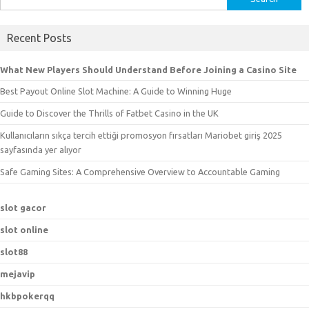
e
a
Recent Posts
r
c
What New Players Should Understand Before Joining a Casino Site
h
Best Payout Online Slot Machine: A Guide to Winning Huge
f
o
Guide to Discover the Thrills of Fatbet Casino in the UK
r
Kullanıcıların sıkça tercih ettiği promosyon fırsatları Mariobet giriş 2025
:
sayfasında yer alıyor
Safe Gaming Sites: A Comprehensive Overview to Accountable Gaming
slot gacor
slot online
slot88
mejavip
hkbpokerqq