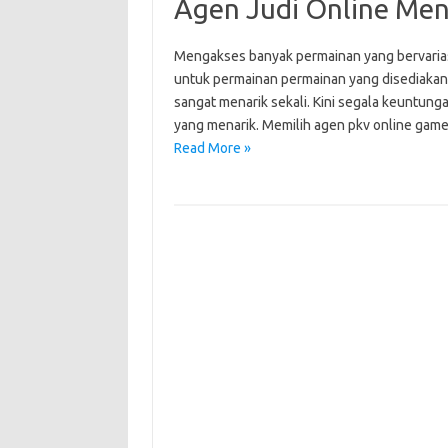
Agen Judi Online Me
Mengakses banyak permainan yang bervariasi
untuk permainan permainan yang disediakan
sangat menarik sekali. Kini segala keuntung
yang menarik. Memilih agen pkv online ga
Read More »