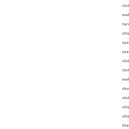
slo
ma
tar
sit
sp
spa
slo
slo
ma
sbo
slo
sit
sit
tha