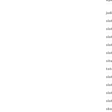
jud
slo
slo
slo
slo
slo
sit
tot
slo
slo
slo
slo
sbo