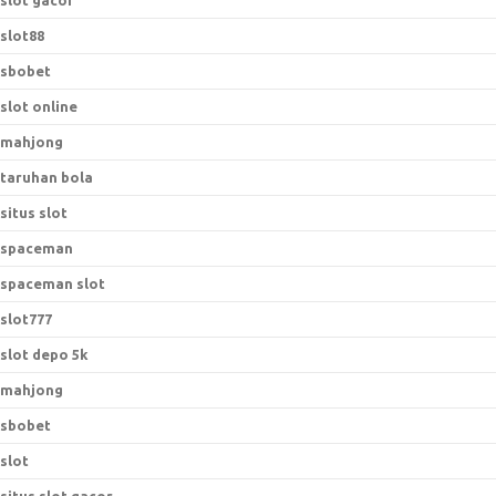
slot gacor
slot88
sbobet
slot online
mahjong
taruhan bola
situs slot
spaceman
spaceman slot
slot777
slot depo 5k
mahjong
sbobet
slot