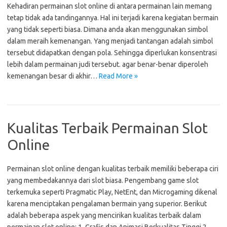
Kehadiran permainan slot online di antara permainan lain memang
tetap tidak ada tandingannya. Hal ini terjadi karena kegiatan bermain
yang tidak seperti biasa. Dimana anda akan menggunakan simbol
dalam meraih kemenangan. Yang menjadi tantangan adalah simbol
tersebut didapatkan dengan pola. Sehingga diperlukan konsentrasi
lebih dalam permainan judi tersebut. agar benar-benar diperoleh
kemenangan besar di akhir…
Read More »
Kualitas Terbaik Permainan Slot
Online
Permainan slot online dengan kualitas terbaik memiliki beberapa ciri
yang membedakannya dari slot biasa. Pengembang game slot
terkemuka seperti Pragmatic Play, NetEnt, dan Microgaming dikenal
karena menciptakan pengalaman bermain yang superior. Berikut
adalah beberapa aspek yang mencirikan kualitas terbaik dalam