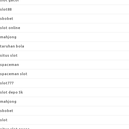
slot gacor
slot88
sbobet
slot online
mahjong
taruhan bola
situs slot
spaceman
spaceman slot
slot777
slot depo 5k
mahjong
sbobet
slot