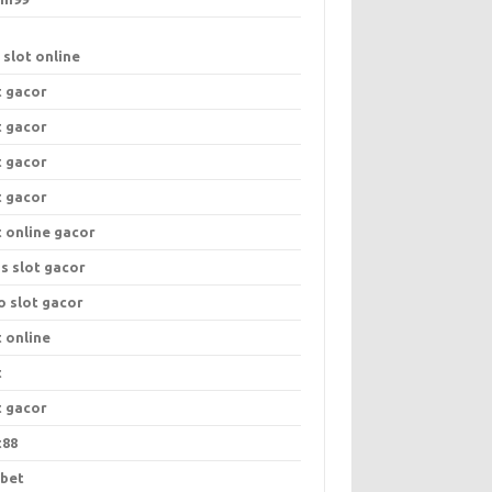
i slot online
t gacor
t gacor
t gacor
t gacor
t online gacor
us slot gacor
o slot gacor
t online
t
t gacor
t88
bet