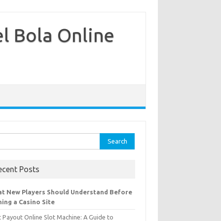
el Bola Online
rch
ecent Posts
t New Players Should Understand Before
ning a Casino Site
 Payout Online Slot Machine: A Guide to