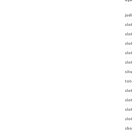
jud
slo
slo
slo
slo
slo
sit
tot
slo
slo
slo
slo
sbo