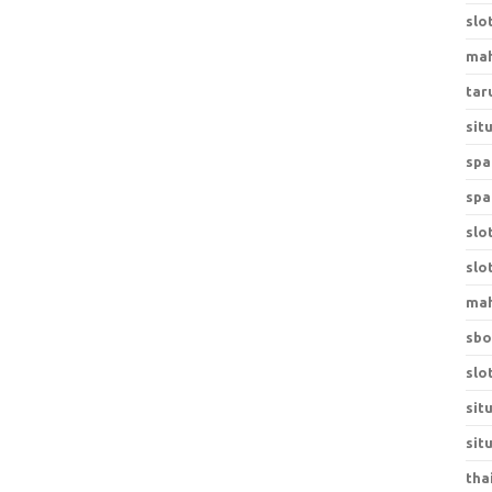
slo
ma
tar
sit
sp
spa
slo
slo
ma
sbo
slo
sit
sit
tha