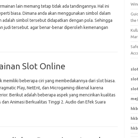
Win
rmainan lain memang tetap tidak ada tandingannya. Hal ini
 seperti biasa. Dimana anda akan menggunakan simbol dalam
Guid
 adalah simbol tersebut didapatkan dengan pola. Sehingga
the
an judi tersebut. agar benar-benar diperoleh kemenangan
Kull
Mari
Saf
Acc
ainan Slot Online
slo
slo
ik memiliki beberapa ciri yang membedakannya dari slot biasa.
agmatic Play, NetEnt, dan Microgaming dikenal karena
slo
or. Berikut adalah beberapa aspek yang mencirikan kualitas
mej
is dan Animasi Berkualitas Tinggi 2. Audio dan Efek Suara
hk
hk
hk