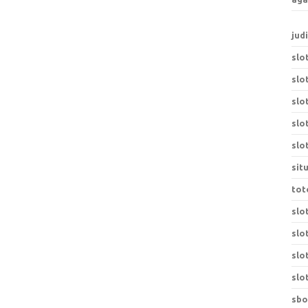
jud
slo
slo
slo
slo
slo
sit
tot
slo
slo
slo
slo
sbo