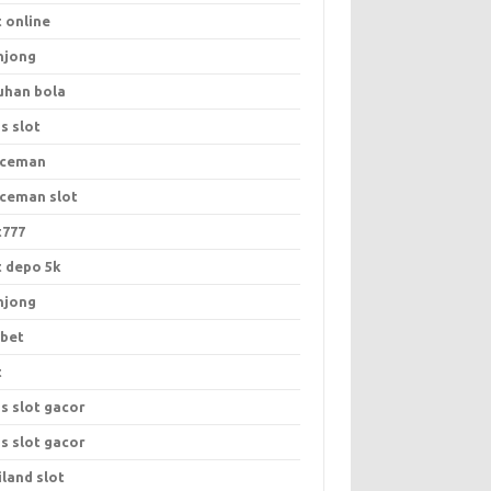
t online
hjong
uhan bola
us slot
aceman
ceman slot
t777
t depo 5k
hjong
bet
t
us slot gacor
us slot gacor
iland slot