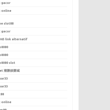
t gacor
t online
e slot88
t gacor
365 link alternatif
o8080
o8080
8080 slot
bet 潮勝娛樂城
uar33
uar33
t88
t online
am99