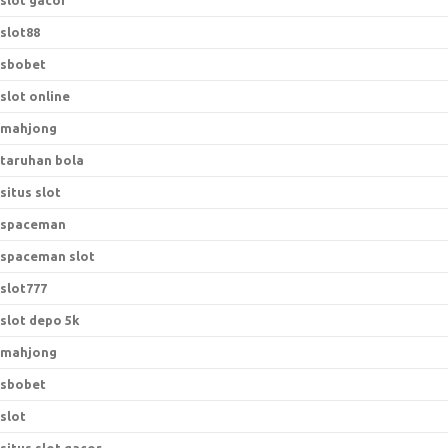
slot gacor
slot88
sbobet
slot online
mahjong
taruhan bola
situs slot
spaceman
spaceman slot
slot777
slot depo 5k
mahjong
sbobet
slot