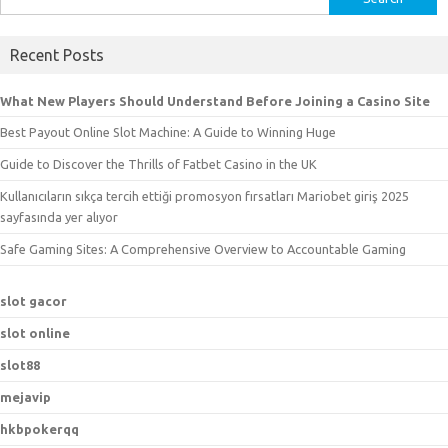
e
a
Recent Posts
r
c
What New Players Should Understand Before Joining a Casino Site
h
Best Payout Online Slot Machine: A Guide to Winning Huge
f
o
Guide to Discover the Thrills of Fatbet Casino in the UK
r
Kullanıcıların sıkça tercih ettiği promosyon fırsatları Mariobet giriş 2025
:
sayfasında yer alıyor
Safe Gaming Sites: A Comprehensive Overview to Accountable Gaming
slot gacor
slot online
slot88
mejavip
hkbpokerqq