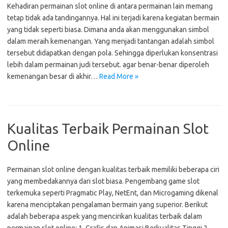
Kehadiran permainan slot online di antara permainan lain memang
tetap tidak ada tandingannya. Hal ini terjadi karena kegiatan bermain
yang tidak seperti biasa. Dimana anda akan menggunakan simbol
dalam meraih kemenangan. Yang menjadi tantangan adalah simbol
tersebut didapatkan dengan pola. Sehingga diperlukan konsentrasi
lebih dalam permainan judi tersebut. agar benar-benar diperoleh
kemenangan besar di akhir…
Read More »
Kualitas Terbaik Permainan Slot
Online
Permainan slot online dengan kualitas terbaik memiliki beberapa ciri
yang membedakannya dari slot biasa. Pengembang game slot
terkemuka seperti Pragmatic Play, NetEnt, dan Microgaming dikenal
karena menciptakan pengalaman bermain yang superior. Berikut
adalah beberapa aspek yang mencirikan kualitas terbaik dalam