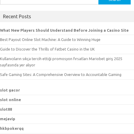
e
a
Recent Posts
r
c
What New Players Should Understand Before Joining a Casino Site
h
Best Payout Online Slot Machine: A Guide to Winning Huge
f
o
Guide to Discover the Thrills of Fatbet Casino in the UK
r
Kullanıcıların sıkça tercih ettiği promosyon fırsatları Mariobet giriş 2025
:
sayfasında yer alıyor
Safe Gaming Sites: A Comprehensive Overview to Accountable Gaming
slot gacor
slot online
slot88
mejavip
hkbpokerqq