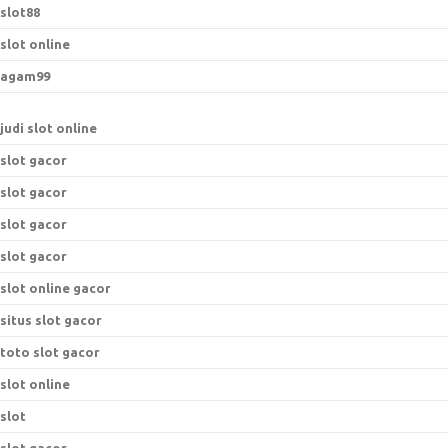
slot88
slot online
agam99
judi slot online
slot gacor
slot gacor
slot gacor
slot gacor
slot online gacor
situs slot gacor
toto slot gacor
slot online
slot