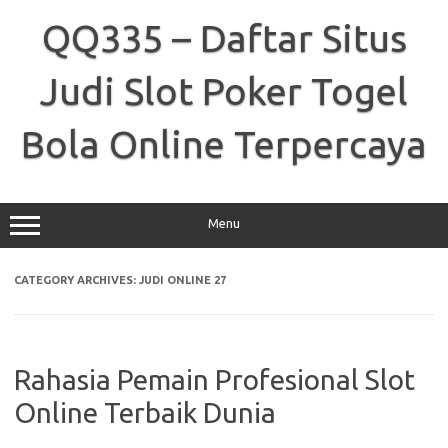
Skip
to
QQ335 – Daftar Situs
content
Judi Slot Poker Togel
Bola Online Terpercaya
Menu
CATEGORY ARCHIVES:
JUDI ONLINE 27
Rahasia Pemain Profesional Slot
Online Terbaik Dunia