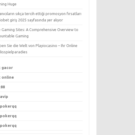
ning Huge
anıcıların sıkça tercih ettiği promosyon fırsatları
obet giriş 2025 sayfasında yer alıyor
e Gaming Sites: A Comprehensive Overview to
ountable Gaming
ben Sie die Welt von Playiocasino – Ihr Online
cksspielparadies
t gacor
t online
t88
avip
bpokerqq
bpokerqq
bpokerqq