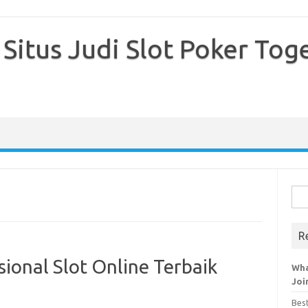
Situs Judi Slot Poker Tog
Sea
for:
R
ional Slot Online Terbaik
Wha
Joi
Best