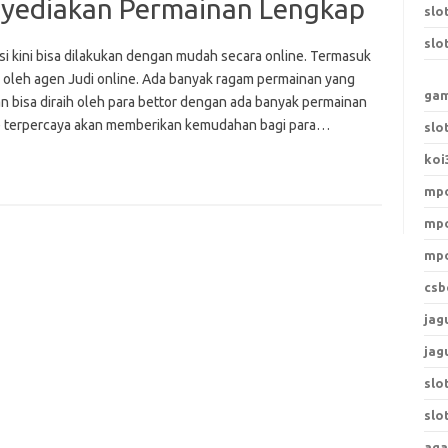
nyediakan Permainan Lengkap
slo
slo
 kini bisa dilakukan dengan mudah secara online. Termasuk
 oleh agen Judi online. Ada banyak ragam permainan yang
gam
an bisa diraih oleh para bettor dengan ada banyak permainan
me terpercaya akan memberikan kemudahan bagi para…
slo
koi
mp
mp
mpo
cs
jag
jag
slo
slo
ag