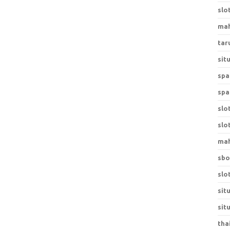
slo
ma
tar
sit
sp
spa
slo
slo
ma
sbo
slo
sit
sit
tha