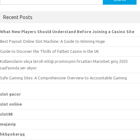
e
a
Recent Posts
r
c
What New Players Should Understand Before Joining a Casino Site
h
Best Payout Online Slot Machine: A Guide to Winning Huge
f
o
Guide to Discover the Thrills of Fatbet Casino in the UK
r
Kullanıcıların sıkça tercih ettiği promosyon fırsatları Mariobet giriş 2025
:
sayfasında yer alıyor
Safe Gaming Sites: A Comprehensive Overview to Accountable Gaming
slot gacor
slot online
slot88
mejavip
hkbpokerqq