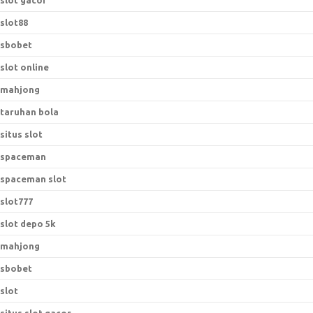
slot gacor
slot88
sbobet
slot online
mahjong
taruhan bola
situs slot
spaceman
spaceman slot
slot777
slot depo 5k
mahjong
sbobet
slot