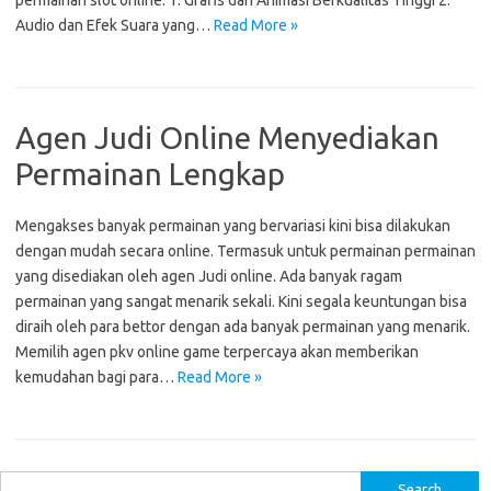
permainan slot online: 1. Grafis dan Animasi Berkualitas Tinggi 2.
Audio dan Efek Suara yang…
Read More »
Agen Judi Online Menyediakan
Permainan Lengkap
Mengakses banyak permainan yang bervariasi kini bisa dilakukan
dengan mudah secara online. Termasuk untuk permainan permainan
yang disediakan oleh agen Judi online. Ada banyak ragam
permainan yang sangat menarik sekali. Kini segala keuntungan bisa
diraih oleh para bettor dengan ada banyak permainan yang menarik.
Memilih agen pkv online game terpercaya akan memberikan
kemudahan bagi para…
Read More »
S